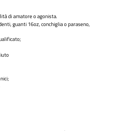
lità di amatore o agonista.
denti, guanti 16oz, conchiglia o paraseno,
alificato;
fiuto
nici;
e