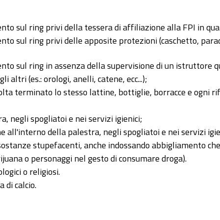
to sul ring privi della tessera di affiliazione alla FPI in qua
ento sul ring privi delle apposite protezioni (caschetto, para
nto sul ring in assenza della supervisione di un istruttore qu
 altri (es.: orologi, anelli, catene, ecc...);
ta terminato lo stesso lattine, bottiglie, borracce e ogni ri
, negli spogliatoi e nei servizi igienici;
ll'interno della palestra, negli spogliatoi e nei servizi igie
 sostanze stupefacenti, anche indossando abbigliamento ch
rijuana o personaggi nel gesto di consumare droga).
ogici o religiosi.
di calcio.