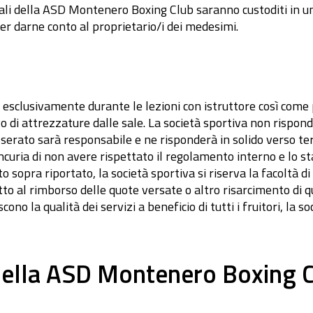
cali della ASD Montenero Boxing Club saranno custoditi in un 
ver darne conto al proprietario/i dei medesimi.
d esclusivamente durante le lezioni con istruttore così come
vo di attrezzature dalle sale. La società sportiva non rispon
serato sarà responsabile e ne risponderà in solido verso ter
ncuria di non avere rispettato il regolamento interno e lo st
opra riportato, la società sportiva si riserva la facoltà d
ritto al rimborso delle quote versate o altro risarcimento di q
no la qualità dei servizi a beneficio di tutti i fruitori, la so
ella ASD Montenero Boxing Cl