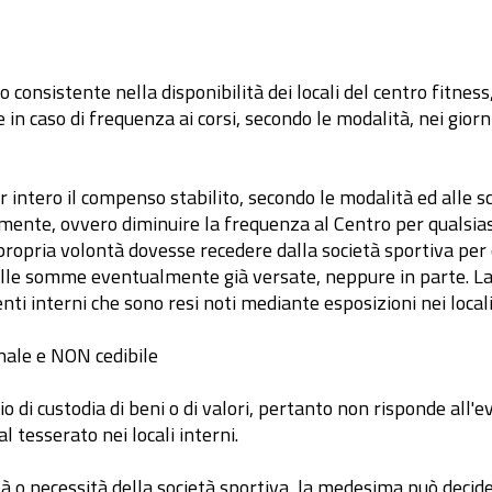
io consistente nella disponibilità dei locali del centro fitness
in caso di frequenza ai corsi, secondo le modalità, nei giorni 
r intero il compenso stabilito, secondo le modalità ed alle 
te, ovvero diminuire la frequenza al Centro per qualsiasi
propria volontà dovesse recedere dalla società sportiva per
elle somme eventualmente già versate, neppure in parte. La so
ti interni che sono resi noti mediante esposizioni nei locali
onale e NON cedibile
zio di custodia di beni o di valori, pertanto non risponde all'
 tesserato nei locali interni.
̀ o necessità della società sportiva, la medesima può decide