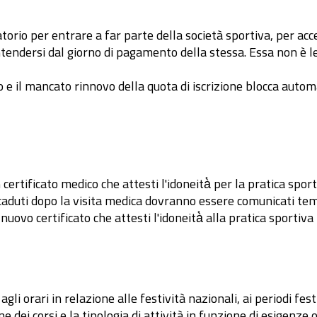
torio per entrare a far parte della società sportiva, per acce
 intendersi dal giorno di pagamento della stessa. Essa non è
so e il mancato rinnovo della quota di iscrizione blocca autom
 certificato medico che attesti l'idoneità̀ per la pratica sport
caduti dopo la visita medica dovranno essere comunicati tem
nuovo certificato che attesti l'idoneità̀ alla pratica sportiva
li orari in relazione alle festività nazionali, ai periodi festi
dei corsi e la tipologia di attività in funzione di esigenze o